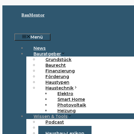
Zum
Inhalt
BauMentor
springen
Menü
News
Bauratgeber
Grundstück
Baurecht
Finanzierung
Förderung
Haustypen
Haustechnik
Elektro
Smart Home
Photovoltaik
Heizung
Wissen & Tools
Podcast
Newsletter
Hausbau-Lexikon