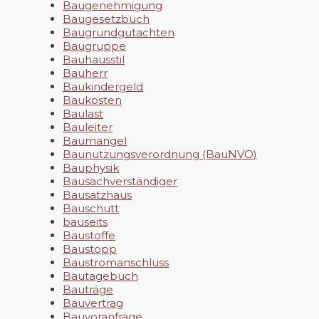
Baugenehmigung
Baugesetzbuch
Baugrundgutachten
Baugruppe
Bauhausstil
Bauherr
Baukindergeld
Baukosten
Baulast
Bauleiter
Baumangel
Baunutzungsverordnung (BauNVO)
Bauphysik
Bausachverständiger
Bausatzhaus
Bauschutt
bauseits
Baustoffe
Baustopp
Baustromanschluss
Bautagebuch
Bauträge
Bauvertrag
Bauvoranfrage