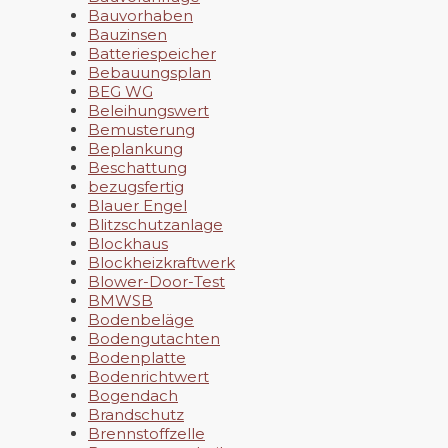
Bauvorhaben
Bauzinsen
Batteriespeicher
Bebauungsplan
BEG WG
Beleihungswert
Bemusterung
Beplankung
Beschattung
bezugsfertig
Blauer Engel
Blitzschutzanlage
Blockhaus
Blockheizkraftwerk
Blower-Door-Test
BMWSB
Bodenbeläge
Bodengutachten
Bodenplatte
Bodenrichtwert
Bogendach
Brandschutz
Brennstoffzelle