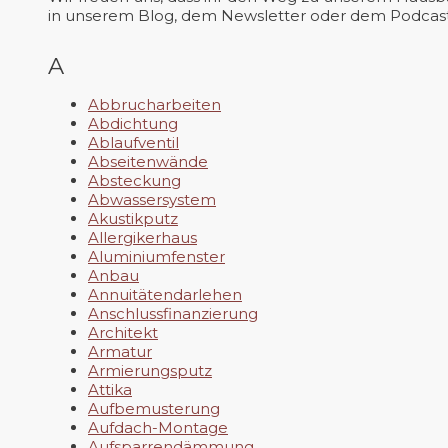
in unserem Blog, dem Newsletter oder dem Podcast 
A
Abbrucharbeiten
Abdichtung
Ablaufventil
Abseitenwände
Absteckung
Abwassersystem
Akustikputz
Allergikerhaus
Aluminiumfenster
Anbau
Annuitätendarlehen
Anschlussfinanzierung
Architekt
Armatur
Armierungsputz
Attika
Aufbemusterung
Aufdach-Montage
Aufsparrendämmung