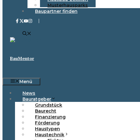
Musterhausparks
Baupartner finden
BauMentor
Menü
News
Bauratgeber
Grundstück
Baurecht
Finanzierung
Förderung
Haustypen
Haustechnik