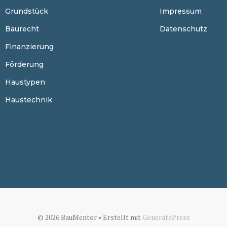
Grundstück
Impressum
Baurecht
Datenschutz
Finanzierung
Förderung
Haustypen
Haustechnik
© 2026 BauMentor
• Erstellt mit
GeneratePress