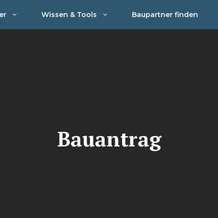
er
Wissen & Tools
Baupartner finden
Bauantrag