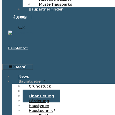
Musterhausparks
Baupartner finden
BauMentor
Menü
News
Bauratgeber
Grundstück
Baurecht
Finanzierung
Förderung
Haustypen
Haustechnik