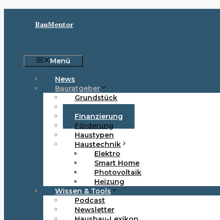
Zum
Inhalt
BauMentor
springen
Menü
News
Bauratgeber
Grundstück
Baurecht
Finanzierung
Förderung
Haustypen
Haustechnik
Elektro
Smart Home
Photovoltaik
Heizung
Wissen & Tools
Podcast
Newsletter
Hausbau-Lexikon