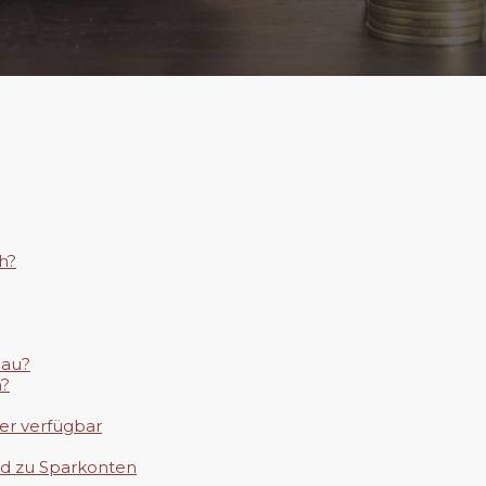
ch?
bau?
n?
mer verfügbar
nd zu Sparkonten