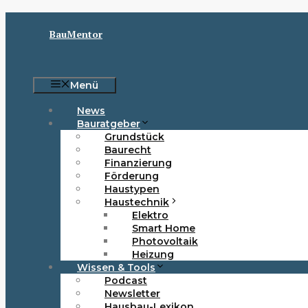
Zum
Inhalt
BauMentor
springen
Menü
News
Bauratgeber
Grundstück
Baurecht
Finanzierung
Förderung
Haustypen
Haustechnik
Elektro
Smart Home
Photovoltaik
Heizung
Wissen & Tools
Podcast
Newsletter
Hausbau-Lexikon