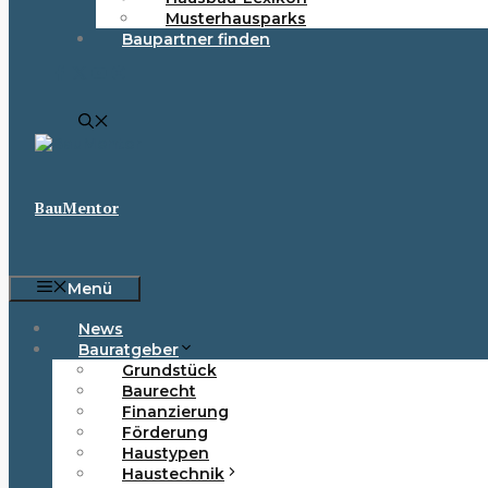
Musterhausparks
Baupartner finden
BauMentor
Menü
News
Bauratgeber
Grundstück
Baurecht
Finanzierung
Förderung
Haustypen
Haustechnik