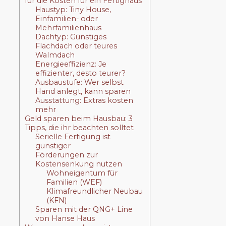
für die Kosten für ein Fertighaus
Haustyp: Tiny House,
Einfamilien- oder
Mehrfamilienhaus
Dachtyp: Günstiges
Flachdach oder teures
Walmdach
Energieeffizienz: Je
effizienter, desto teurer?
Ausbaustufe: Wer selbst
Hand anlegt, kann sparen
Ausstattung: Extras kosten
mehr
Geld sparen beim Hausbau: 3
Tipps, die ihr beachten solltet
Serielle Fertigung ist
günstiger
Förderungen zur
Kostensenkung nutzen
Wohneigentum für
Familien (WEF)
Klimafreundlicher Neubau
(KFN)
Sparen mit der QNG+ Line
von Hanse Haus