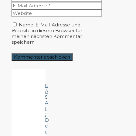
E-
Mail-
Website
Adresse
Name, E-Mail-Adresse und
Website in diesem Browser für
meinen nächsten Kommentar
speichern.
C
A
S
A
I
:
D
e
r