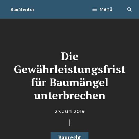
Zum
BauMentor
Menü
Inhalt
springen
Die
Gewährleistungsfrist
für Baumängel
unterbrechen
27. Juni 2019
Baurecht