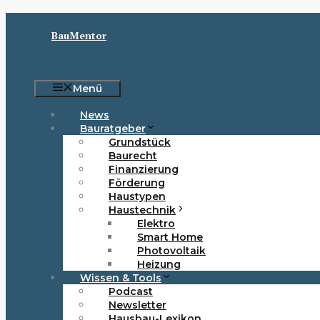
Zum
Inhalt
BauMentor
springen
Menü
News
Bauratgeber
Grundstück
Baurecht
Finanzierung
Förderung
Haustypen
Haustechnik
Elektro
Smart Home
Photovoltaik
Heizung
Wissen & Tools
Podcast
Newsletter
Hausbau-Lexikon