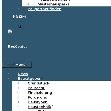
Musterhausparks
Baupartner finden
BauMentor
Menü
News
Bauratgeber
Grundstück
Baurecht
Finanzierung
Förderung
Haustypen
Haustechnik