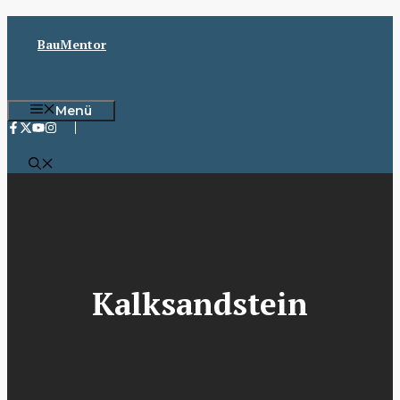
Zum
Inhalt
BauMentor
springen
Menü
Kalksandstein