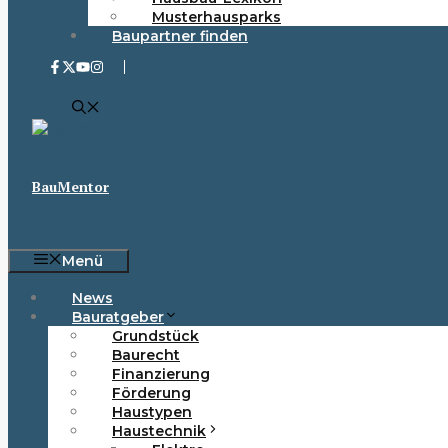
Musterhausparks
Baupartner finden
BauMentor
Menü
News
Bauratgeber
Grundstück
Baurecht
Finanzierung
Förderung
Haustypen
Haustechnik