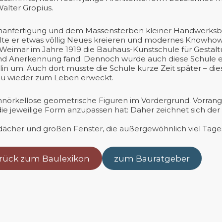
alter Gropius.
senanfertigung und dem Massensterben kleiner Handwerks
llte er etwas völlig Neues kreieren und modernes Knowhow
n Weimar im Jahre 1919 die Bauhaus-Kunstschule für Gestalt
d Anerkennung fand. Dennoch wurde auch diese Schule ein
in um. Auch dort musste die Schule kurze Zeit später – di
sau wieder zum Leben erweckt.
hnörkellose geometrische Figuren im Vordergrund. Vorrang
 die jeweilige Form anzupassen hat: Daher zeichnet sich der
hdächer und großen Fenster, die außergewöhnlich viel Tages
rück zum Baulexikon
zum Bauratgeber