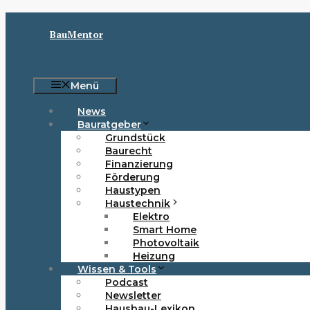
Zum
Inhalt
BauMentor
springen
Menü
News
Bauratgeber
Grundstück
Baurecht
Finanzierung
Förderung
Haustypen
Haustechnik
Elektro
Smart Home
Photovoltaik
Heizung
Wissen & Tools
Podcast
Newsletter
Hausbau-Lexikon