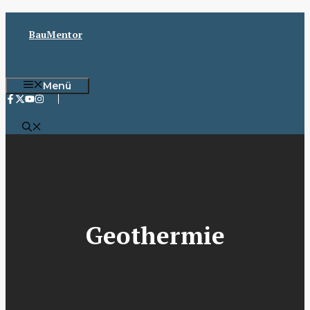
Zum
Inhalt
BauMentor
springen
Menü
Geothermie