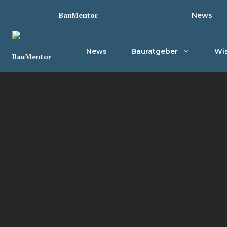
Zum
BauMentor
News
Inhalt
springen
News
Bauratgeber
Wis
BauMentor