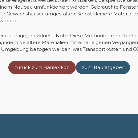
Weise eingesetzt werden. Alte Holzbalken, beispielsweise
inem Neubau umfunktioniert werden. Gebrauchte Fensterr
ür Gewächshäuser umgestalten. Selbst kleinere Materialien
 werden.
einzigartige, individuelle Note. Diese Methode ermöglicht
 indem sie ältere Materialien mit einer eigenen Vergangen
 der Umgebung bezogen werden, was Transportkosten und CO
zurück zum Baulexikon
zum Bauratgeber