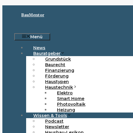
Zum
Inhalt
BauMentor
springen
Menü
News
Bauratgeber
Grundstück
Baurecht
Finanzierung
Förderung
Haustypen
Haustechnik
Elektro
Smart Home
Photovoltaik
Heizung
Wissen & Tools
Podcast
Newsletter
Hausbau-Lexikon