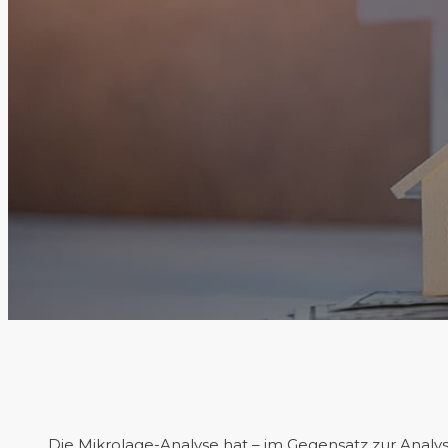
Die Mikrolage-Analyse hat – im Gegensatz zur Anal