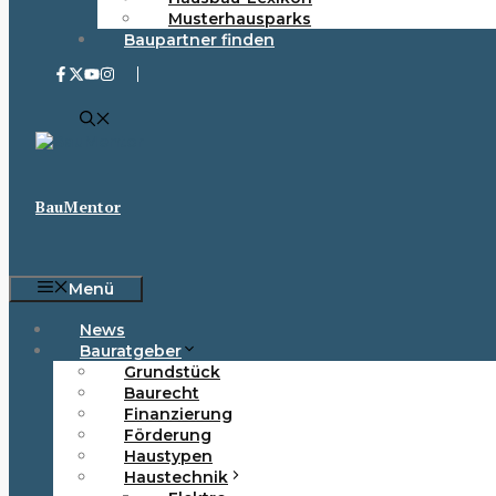
Musterhausparks
Baupartner finden
BauMentor
Menü
News
Bauratgeber
Grundstück
Baurecht
Finanzierung
Förderung
Haustypen
Haustechnik