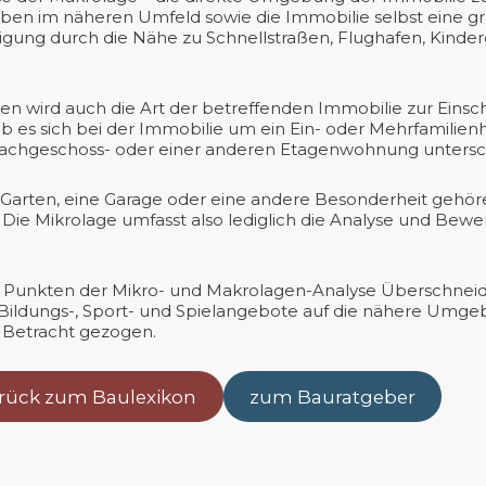
en im näheren Umfeld sowie die Immobilie selbst eine gro
igung durch die Nähe zu Schnellstraßen, Flughafen, Kinde
 wird auch die Art der betreffenden Immobilie zur Einsc
ob es sich bei der Immobilie um ein Ein- oder Mehrfamilie
Dachgeschoss- oder einer anderen Etagenwohnung untersc
n Garten, eine Garage oder eine andere Besonderheit gehör
e. Die Mikrolage umfasst also lediglich die Analyse und B
igen Punkten der Mikro- und Makrolagen-Analyse Überschne
Bildungs-, Sport- und Spielangebote auf die nähere Umge
 Betracht gezogen.
rück zum Baulexikon
zum Bauratgeber