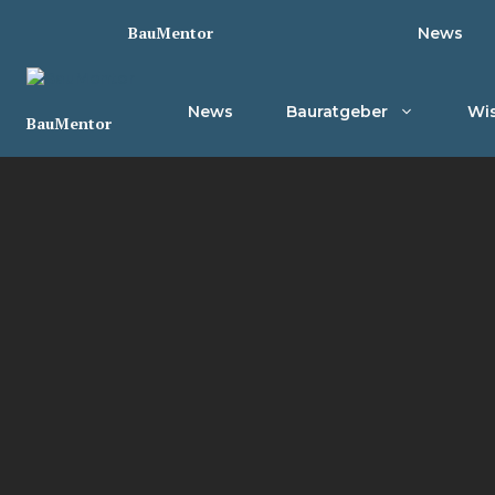
Zum
BauMentor
News
Inhalt
springen
News
Bauratgeber
Wis
BauMentor