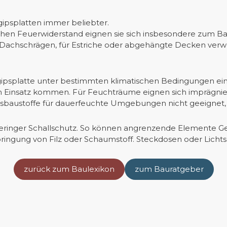
ipsplatten immer beliebter.
hen Feuerwiderstand eignen sie sich insbesondere zum Ba
achschrägen, für Estriche oder abgehängte Decken verwend
psplatte unter bestimmten klimatischen Bedingungen ein
 Einsatz kommen. Für Feuchträume eignen sich imprägnier
psbaustoffe für dauerfeuchte Umgebungen nicht geeignet, we
hr geringer Schallschutz. So können angrenzende Elemente G
Anbringung von Filz oder Schaumstoff. Steckdosen oder Licht
zurück zum Baulexikon
zum Bauratgeber