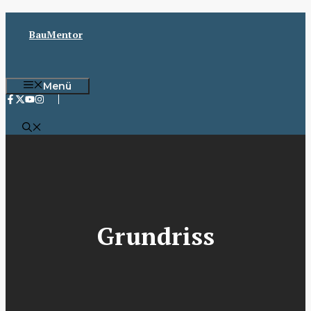
Zum
Inhalt
BauMentor
springen
Menü
Grundriss