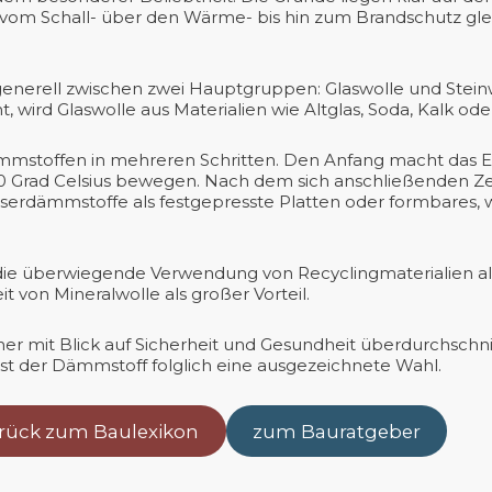
al vom Schall- über den Wärme- bis hin zum Brandschutz 
enerell zwischen zwei Hauptgruppen: Glaswolle und Stein
 wird Glaswolle aus Materialien wie Altglas, Soda, Kalk ode
dämmstoffen in mehreren Schritten. Den Anfang macht das 
00 Grad Celsius bewegen. Nach dem sich anschließenden Zer
aserdämmstoffe als festgepresste Platten oder formbares,
 die überwiegende Verwendung von Recyclingmaterialien al
t von Mineralwolle als großer Vorteil.
iner mit Blick auf Sicherheit und Gesundheit überdurchschni
ist der Dämmstoff folglich eine ausgezeichnete Wahl.
rück zum Baulexikon
zum Bauratgeber