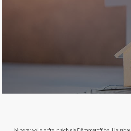
Mineralwolle erfreut sich als Dämmstoff bei Hausbaue