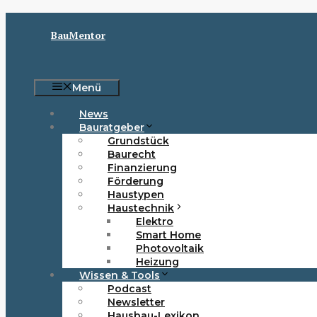
Zum
Inhalt
BauMentor
springen
Menü
News
Bauratgeber
Grundstück
Baurecht
Finanzierung
Förderung
Haustypen
Haustechnik
Elektro
Smart Home
Photovoltaik
Heizung
Wissen & Tools
Podcast
Newsletter
Hausbau-Lexikon