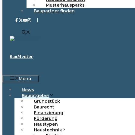
Musterhausparks
Baupartner finden
BauMentor
Menü
News
Bauratgeber
Grundstück
Baurecht
Finanzierung
Förderung
Haustypen
Haustechnik