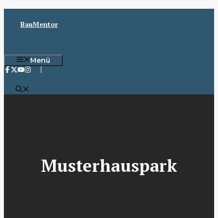
Zum
Inhalt
BauMentor
springen
Menü
Musterhauspark