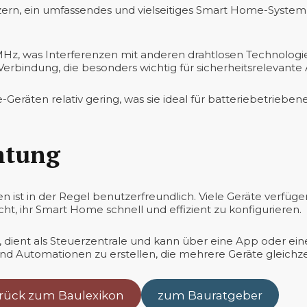
zern, ein umfassendes und vielseitiges Smart Home-System 
z, was Interferenzen mit anderen drahtlosen Technologien
 Verbindung, die besonders wichtig für sicherheitsrelevant
Geräten relativ gering, was sie ideal für batteriebetriebe
chtung
n ist in der Regel benutzerfreundlich. Viele Geräte verfüg
cht, ihr Smart Home schnell und effizient zu konfigurieren.
t, dient als Steuerzentrale und kann über eine App oder ei
und Automationen zu erstellen, die mehrere Geräte gleichze
rück zum Baulexikon
zum Bauratgeber