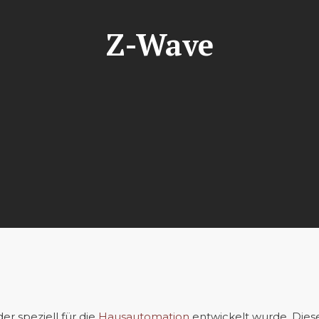
Z-Wave
r speziell für die
Hausautomation
entwickelt wurde. Dies