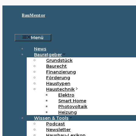
Zum
Inhalt
BauMentor
springen
Menü
News
Bauratgeber
Grundstück
Baurecht
Finanzierung
Förderung
Haustypen
Haustechnik
Elektro
Smart Home
Photovoltaik
Heizung
Wissen & Tools
Podcast
Newsletter
Hausbau-Lexikon