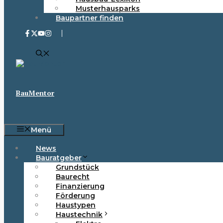
Musterhausparks
Baupartner finden
BauMentor
Menü
News
Bauratgeber
Grundstück
Baurecht
Finanzierung
Förderung
Haustypen
Haustechnik