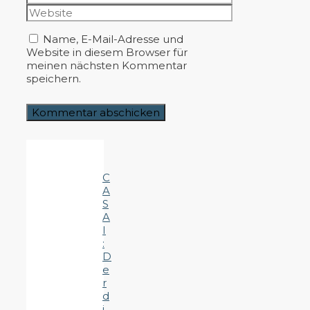
Mail-
Website
Adresse
Name, E-Mail-Adresse und
Website in diesem Browser für
meinen nächsten Kommentar
speichern.
C
A
S
A
I
:
D
e
r
d
i