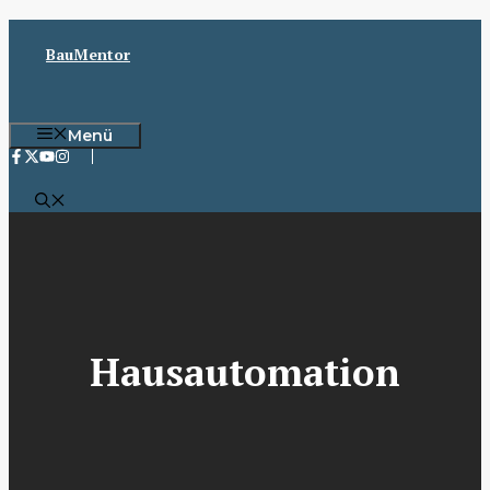
Zum
Inhalt
BauMentor
springen
Menü
Hausautomation