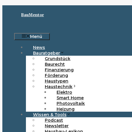
Zum
Inhalt
BauMentor
springen
Menü
News
Bauratgeber
Grundstück
Baurecht
Finanzierung
Förderung
Haustypen
Haustechnik
Elektro
Smart Home
Photovoltaik
Heizung
Wissen & Tools
Podcast
Newsletter
Hausbau-Lexikon