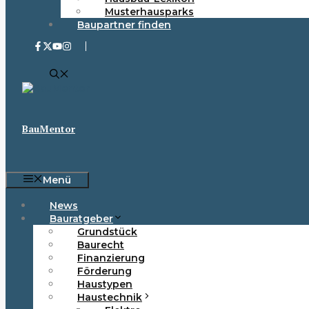
Musterhausparks
Baupartner finden
BauMentor
Menü
News
Bauratgeber
Grundstück
Baurecht
Finanzierung
Förderung
Haustypen
Haustechnik