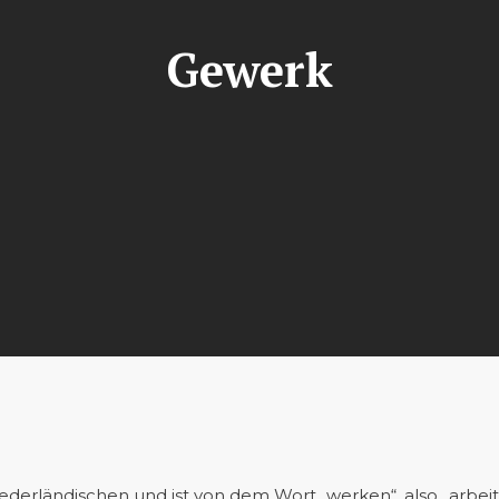
Gewerk
erländischen und ist von dem Wort „werken“, also „arbeite