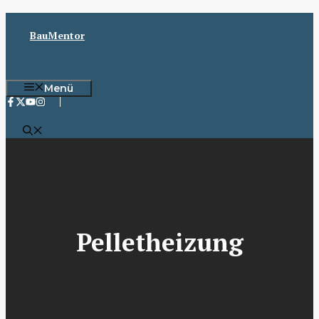
Zum
Inhalt
BauMentor
springen
Menü
Pelletheizung