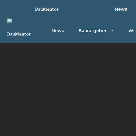
Zum
BauMentor
News
Inhalt
springen
News
Bauratgeber
Wis
BauMentor