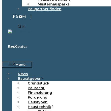
Musterhausparks
Baupartner finden
BauMentor
Menü
News
Bauratgeber
Grundstück
Baurecht
Finanzierung
Förderung
Haustypen
Haustechnik