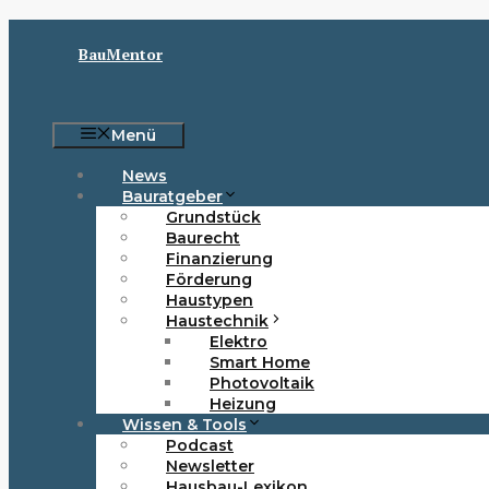
Zum
Inhalt
BauMentor
springen
Menü
News
Bauratgeber
Grundstück
Baurecht
Finanzierung
Förderung
Haustypen
Haustechnik
Elektro
Smart Home
Photovoltaik
Heizung
Wissen & Tools
Podcast
Newsletter
Hausbau-Lexikon