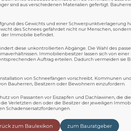
ger sind aus verschiedenen Materialien gefertigt. Bauher
fgrund des Gewichts und einer Schwerpunktverlagerung h
wicht des Schnees gefährdet nicht nur Menschen, sonder
 der Immobilie befindet.
hindert diese unkontrollierten Abgänge. Die Wahl des pas
averhältnissen. Immobilienbesitzer lassen sich von einer
n entsprechenden Auftrag erteilen. Dadurch vermeiden sie
ie Installation von Schneefängen vorschreibt. Kommunen un
 von Bauherren, Besitzern oder Bewohnern einzufordern.
hutz von Passanten vor Eiszapfen und Dachlawinen, die die ö
e Verletzten den oder die Besitzer der jeweiligen Immobi
gen Schadensersatzforderungen.
rück zum Baulexikon
zum Bauratgeber