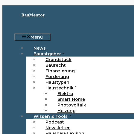
Zum
Inhalt
BauMentor
springen
Menü
News
Bauratgeber
Grundstück
Baurecht
Finanzierung
Förderung
Haustypen
Haustechnik
Elektro
Smart Home
Photovoltaik
Heizung
Wissen & Tools
Podcast
Newsletter
Hausbau-Lexikon