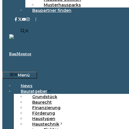
Musterhausparks
Baupartner finden
BauMentor
Menü
News
Bauratgeber
Grundstück
Baurecht
Finanzierung
Förderung
Haustypen
Haustechnik