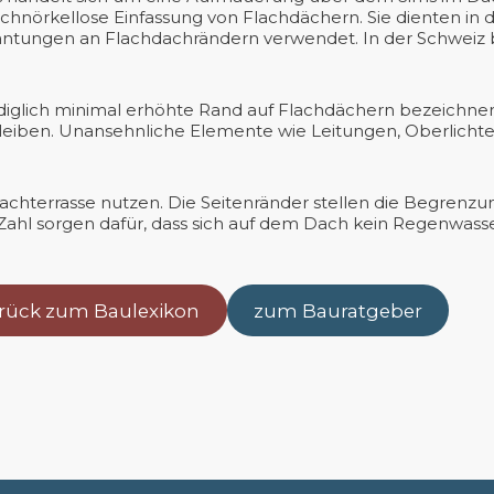
 schnörkellose Einfassung von Flachdächern. Sie dienten
fkantungen an Flachdachrändern verwendet. In der Schweiz 
iglich minimal erhöhte Rand auf Flachdächern bezeichnen. 
 bleiben. Unansehnliche Elemente wie Leitungen, Oberlichte
 Dachterrasse nutzen. Die Seitenränder stellen die Begrenz
 Zahl sorgen dafür, dass sich auf dem Dach kein Regenwass
rück zum Baulexikon
zum Bauratgeber