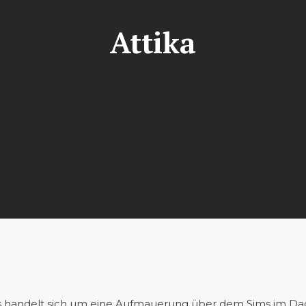
Attika
 Es handelt sich um eine Aufmauerung über dem Sims im Dac