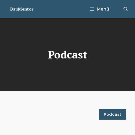
Zum
BauMentor
Menü
Inhalt
springen
Podcast
Podcast