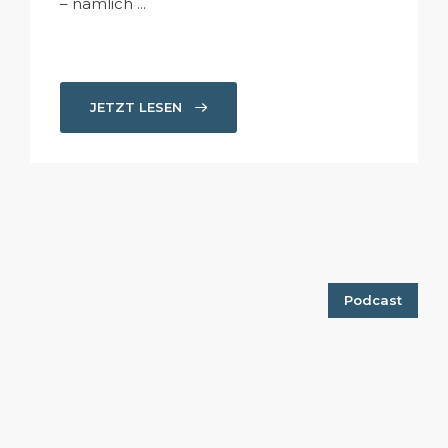
– nämlich ...
JETZT LESEN
Podcast