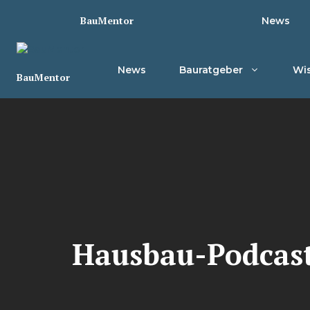
Zum
BauMentor
News
Inhalt
springen
News
Bauratgeber
Wis
BauMentor
Hausbau-Podcast