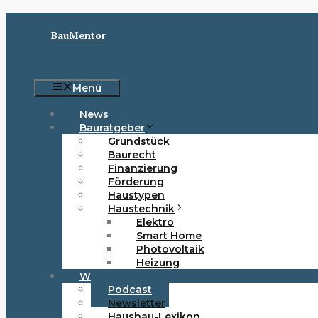
Zum
Inhalt
BauMentor
springen
Menü
News
Bauratgeber
Grundstück
Baurecht
Finanzierung
Förderung
Haustypen
Haustechnik
Elektro
Smart Home
Photovoltaik
Heizung
Wissen & Tools
Podcast
Newsletter
Hausbau-Lexikon