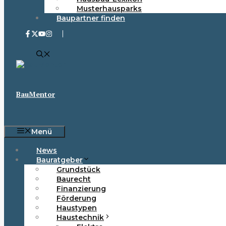
Musterhausparks
Baupartner finden
BauMentor
Menü
News
Bauratgeber
Grundstück
Baurecht
Finanzierung
Förderung
Haustypen
Haustechnik