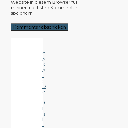
Website in diesem Browser für
meinen nächsten Kommentar
speichern.
C
A
S
A
I
:
D
e
r
d
i
g
i
t