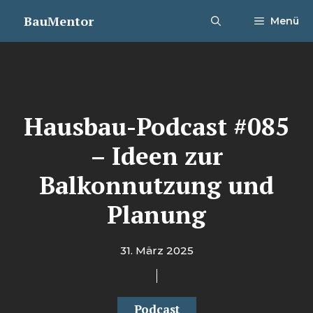
Zum
BauMentor
Menü
Inhalt
springen
Hausbau-Podcast #085
– Ideen zur
Balkonnutzung und
Planung
31. März 2025
Podcast