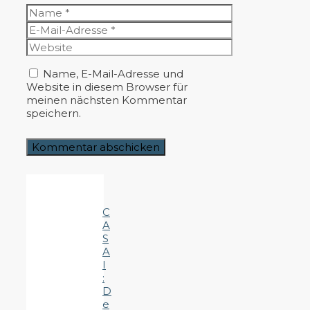
Name
E-
Mail-
Website
Adresse
Name, E-Mail-Adresse und
Website in diesem Browser für
meinen nächsten Kommentar
speichern.
C
A
S
A
I
:
D
e