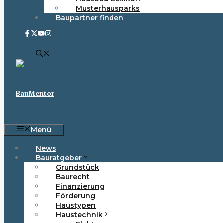
Musterhausparks
Baupartner finden
BauMentor
Menü
News
Bauratgeber
Grundstück
Baurecht
Finanzierung
Förderung
Haustypen
Haustechnik