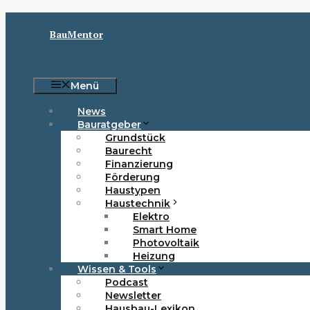
Zum
Inhalt
BauMentor
springen
Menü
News
Bauratgeber
Grundstück
Baurecht
Finanzierung
Förderung
Haustypen
Haustechnik
Elektro
Smart Home
Photovoltaik
Heizung
Wissen & Tools
Podcast
Newsletter
Hausbau-Lexikon