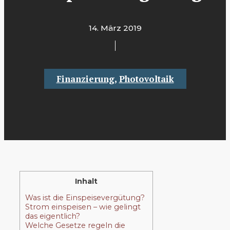
14. März 2019
Finanzierung
,
Photovoltaik
Inhalt
Was ist die Einspeisevergütung?
Strom einspeisen – wie gelingt
das eigentlich?
Welche Gesetze regeln die