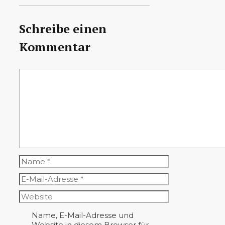
Schreibe einen
Kommentar
Kommentar
Name
E-
Mail-
Website
Adresse
Name, E-Mail-Adresse und
Website in diesem Browser für