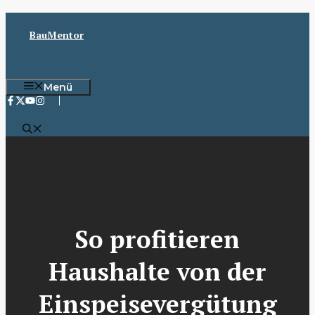
Zum
Inhalt
BauMentor
springen
Menü
So profitieren
Haushalte von der
Einspeisevergütung