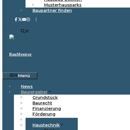
Musterhausparks
Baupartner finden
BauMentor
Menü
News
Bauratgeber
Grundstück
Baurecht
Finanzierung
Förderung
Haustypen
Haustechnik