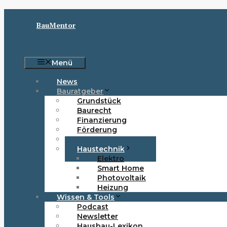
Zum
Inhalt
BauMentor
springen
Menü
News
Bauratgeber
Grundstück
Baurecht
Finanzierung
Förderung
Haustypen
Haustechnik
Elektro
Smart Home
Photovoltaik
Heizung
Wissen & Tools
Podcast
Newsletter
Hausbau-Lexikon