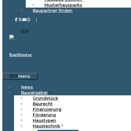
Musterhausparks
Baupartner finden
BauMentor
Menü
News
Bauratgeber
Grundstück
Baurecht
Finanzierung
Förderung
Haustypen
Haustechnik