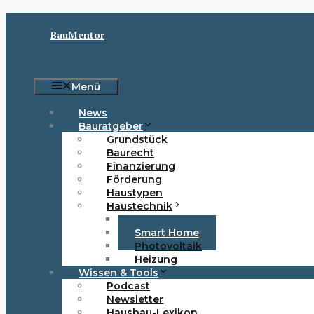
Zum
Inhalt
BauMentor
springen
Menü
News
Bauratgeber
Grundstück
Baurecht
Finanzierung
Förderung
Haustypen
Haustechnik
Elektro
Smart Home
Photovoltaik
Heizung
Wissen & Tools
Podcast
Newsletter
Hausbau-Lexikon