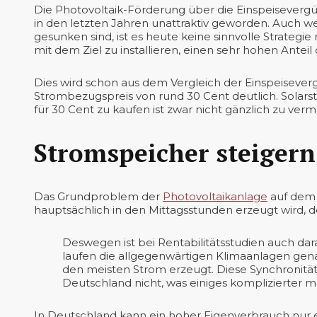
Die Photovoltaik-Förderung über die Einspeisevergü
in den letzten Jahren unattraktiv geworden. Auch w
gesunken sind, ist es heute keine sinnvolle Strateg
mit dem Ziel zu installieren, einen sehr hohen Anteil
Dies wird schon aus dem Vergleich der Einspeisever
Strombezugspreis von rund 30 Cent deutlich. Solarst
für 30 Cent zu kaufen ist zwar nicht gänzlich zu ver
Stromspeicher steiger
Das Grundproblem der
Photovoltaikanlage
auf dem 
hauptsächlich in den Mittagsstunden erzeugt wird, d
Deswegen ist bei Rentabilitätsstudien auch da
laufen die allgegenwärtigen Klimaanlagen gen
den meisten Strom erzeugt. Diese Synchronitä
Deutschland nicht, was einiges komplizierter m
In Deutschland kann ein hoher Eigenverbrauch nur 