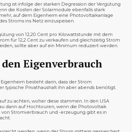
tung ist infolge der starken Degression der Vergütung
enn die Kosten der Solarmodule ebenfalls stark
ie mehr, auf dem Eigenheim eine Photovoltaikanlage
 des Stroms ins Netz einzuspeisen.
gütung von 12,20 Cent pro Kilowattstunde mit dem
rom für 12,2 Cent zu verkaufen und gleichzeitig Strom
meiden, sollte aber auf ein Minimum reduziert werden.
n den Eigenverbrauch
Eigenheim besteht darin, dass der Strom
er typische Privathaushalt ihn aber abends benötigt.
rauf zu achten, woher diese stammen. In den USA
au dann auf Hochtouren, wenn die Photovoltaik
t von Stromverbrauch und -erzeugung gibt es in
acht.
erreicht werden, wenn der Strom mittags gespeichert