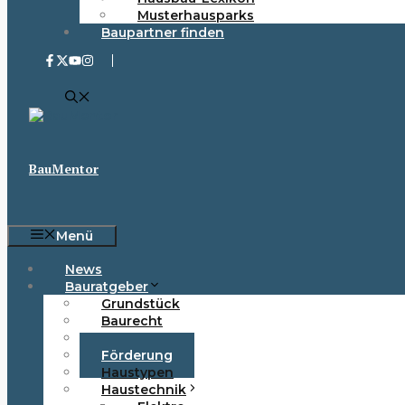
Musterhausparks
Baupartner finden
BauMentor
Menü
News
Bauratgeber
Grundstück
Baurecht
Finanzierung
Förderung
Haustypen
Haustechnik