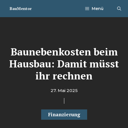
Zum
BauMentor
Menü
Inhalt
springen
Baunebenkosten beim
Hausbau: Damit müsst
ihr rechnen
27. Mai 2025
Finanzierung