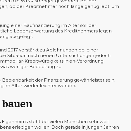
n durch die WIKR strenger geworden. Bei der
en, ob der Kreditnehmer noch lange genug lebt, um
ng einer Baufinanzierung im Alter soll der
chtliche Lebenserwartung des Kreditnehmers legen.
 eng ausgelegt.
und 2017 verstärkt zu Ablehnungen bei einer
ch die Situation nach neuen Untersuchungen jedoch
 Immobiliar-Kreditwürdigkeitslinien-Verordnung
twas weniger Bedeutung zu.
Bedienbarkeit der Finanzierung gewährleistet sein.
 im Alter wieder leichter werden.
u bauen
 Eigenheims steht bei vielen Menschen sehr weit
Lebens erledigen wollen. Doch gerade in jungen Jahren