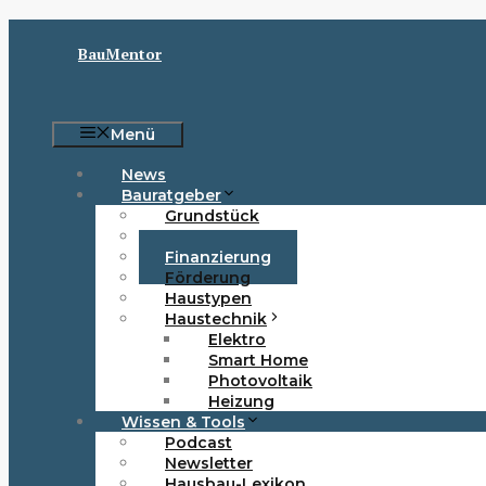
Zum
Inhalt
BauMentor
springen
Menü
News
Bauratgeber
Grundstück
Baurecht
Finanzierung
Förderung
Haustypen
Haustechnik
Elektro
Smart Home
Photovoltaik
Heizung
Wissen & Tools
Podcast
Newsletter
Hausbau-Lexikon