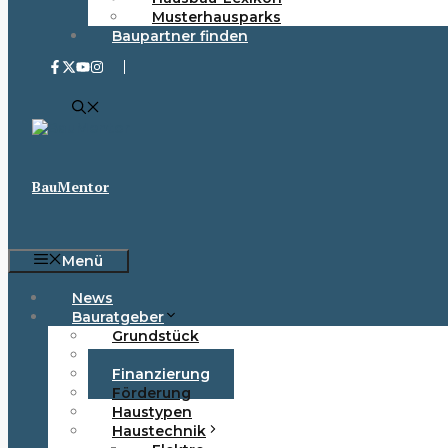
Musterhausparks
Baupartner finden
BauMentor
Menü
News
Bauratgeber
Grundstück
Baurecht
Finanzierung
Förderung
Haustypen
Haustechnik