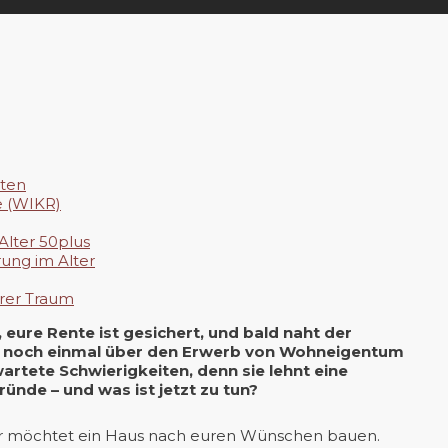
iten
e (WIKR)
lter 50plus
rung im Alter
arer Traum
 eure Rente ist gesichert, und bald naht der
kt, noch einmal über den Erwerb von Wohneigentum
rtete Schwierigkeiten, denn sie lehnt eine
ründe – und was ist jetzt zu tun?
 Ihr möchtet ein Haus nach euren Wünschen bauen.