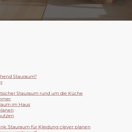
ichend Stauraum?
er
tischer Stauraum rund um die Küche
ammer
uraum im Haus
planen
nutzen
k: Stauraum für Kleidung clever planen