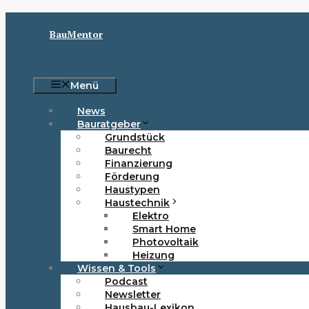
Zum
Inhalt
BauMentor
springen
Menü
News
Bauratgeber
Grundstück
Baurecht
Finanzierung
Förderung
Haustypen
Haustechnik
Elektro
Smart Home
Photovoltaik
Heizung
Wissen & Tools
Podcast
Newsletter
Hausbau-Lexikon