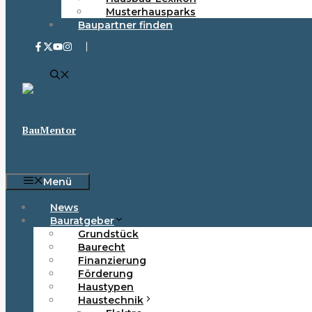
Musterhausparks
Baupartner finden
BauMentor
Menü
News
Bauratgeber
Grundstück
Baurecht
Finanzierung
Förderung
Haustypen
Haustechnik