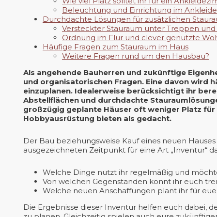
Wie viel Platz solltet ihr für ein Ankleide
Beleuchtung und Einrichtung im Anklei
Durchdachte Lösungen für zusätzlichen Staur
Versteckter Stauraum unter Treppen und 
Ordnung im Flur und clever genutzte Wo
Häufige Fragen zum Stauraum im Haus
Weitere Fragen rund um den Hausbau?
Als angehende Bauherren und zukünftige Eigenhei
und organisatorischen Fragen. Eine davon wird h
einzuplanen. Idealerweise berücksichtigt ihr ber
Abstellflächen und durchdachte Stauraumlösungen.
großzügig geplante Häuser oft weniger Platz für
Hobbyausrüstung bieten als gedacht.
Der Bau beziehungsweise Kauf eines neuen Hauses
ausgezeichneten Zeitpunkt für eine Art „Inventur“ da
Welche Dinge nutzt ihr regelmäßig und möchte
Von welchen Gegenständen könnt ihr euch tr
Welche neuen Anschaffungen plant ihr für eu
Die Ergebnisse dieser Inventur helfen euch dabei, 
zu planen. Gleichzeitig spielen auch eure zukünftig