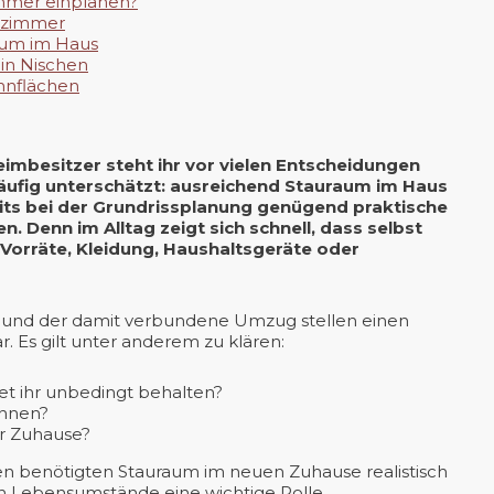
zimmer einplanen?
dezimmer
aum im Haus
in Nischen
hnflächen
mbesitzer steht ihr vor vielen Entscheidungen
äufig unterschätzt: ausreichend Stauraum im Haus
eits bei der Grundrissplanung genügend praktische
 Denn im Alltag zeigt sich schnell, dass selbst
 Vorräte, Kleidung, Haushaltsgeräte oder
 und der damit verbundene Umzug stellen einen
r. Es gilt unter anderem zu klären:
t ihr unbedingt behalten?
ennen?
er Zuhause?
den benötigten Stauraum im neuen Zuhause realistisch
en Lebensumstände eine wichtige Rolle.