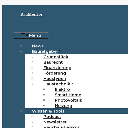
Zum
Inhalt
BauMentor
springen
Menü
News
Bauratgeber
Grundstück
Baurecht
Finanzierung
Förderung
Haustypen
Haustechnik
Elektro
Smart Home
Photovoltaik
Heizung
Wissen & Tools
Podcast
Newsletter
Hausbau-Lexikon