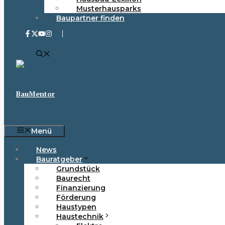
Musterhausparks
Baupartner finden
BauMentor
Menü
News
Bauratgeber
Grundstück
Baurecht
Finanzierung
Förderung
Haustypen
Haustechnik