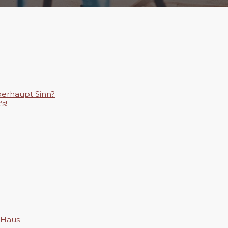
erhaupt Sinn?
s!
 Haus