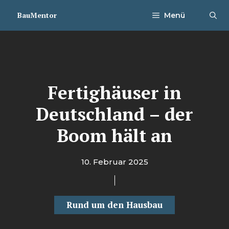
Zum
BauMentor
Menü
Inhalt
springen
Fertighäuser in
Deutschland – der
Boom hält an
10. Februar 2025
Rund um den Hausbau