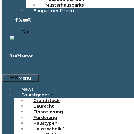
Musterhausparks
Baupartner finden
BauMentor
Menü
News
Bauratgeber
Grundstück
Baurecht
Finanzierung
Förderung
Haustypen
Haustechnik