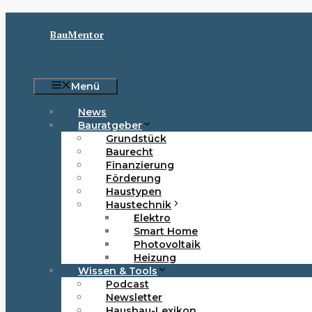
Zum
Inhalt
BauMentor
springen
Menü
News
Bauratgeber
Grundstück
Baurecht
Finanzierung
Förderung
Haustypen
Haustechnik
Elektro
Smart Home
Photovoltaik
Heizung
Wissen & Tools
Podcast
Newsletter
Hausbau-Lexikon