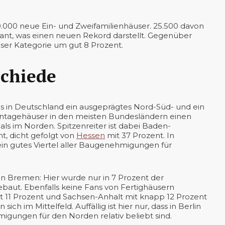
000 neue Ein- und Zweifamilienhäuser. 25.500 davon
lant, was einen neuen Rekord darstellt. Gegenüber
er Kategorie um gut 8 Prozent.
schiede
es in Deutschland ein ausgeprägtes Nord-Süd- und ein
ontagehäuser in den meisten Bundesländern einen
s im Norden. Spitzenreiter ist dabei Baden-
, dicht gefolgt von
Hessen
mit 37 Prozent. In
ein gutes Viertel aller Baugenehmigungen für
in Bremen: Hier wurde nur in 7 Prozent der
aut. Ebenfalls keine Fans von Fertighäusern
 11 Prozent und Sachsen-Anhalt mit knapp 12 Prozent
ch im Mittelfeld. Auffällig ist hier nur, dass in Berlin
gungen für den Norden relativ beliebt sind.