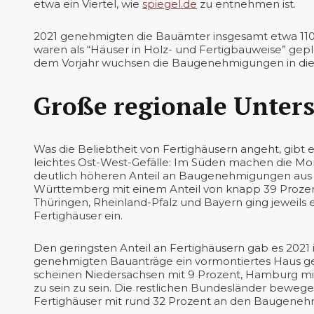
etwa ein Viertel, wie
spiegel.de
zu entnehmen ist.
2021 genehmigten die Bauämter insgesamt etwa 110.
waren als “Häuser in Holz- und Fertigbauweise” gep
dem Vorjahr wuchsen die Baugenehmigungen in dies
Große regionale Unter
Was die Beliebtheit von Fertighäusern angeht, gibt 
leichtes Ost-West-Gefälle: Im Süden machen die M
deutlich höheren Anteil an Baugenehmigungen aus al
Württemberg mit einem Anteil von knapp 39 Prozent
Thüringen, Rheinland-Pfalz und Bayern ging jeweils 
Fertighäuser ein.
Den geringsten Anteil an Fertighäusern gab es 2021 
genehmigten Bauanträge ein vormontiertes Haus geb
scheinen Niedersachsen mit 9 Prozent, Hamburg mit
zu sein zu sein. Die restlichen Bundesländer bewegen si
Fertighäuser mit rund 32 Prozent an den Baugenehmi