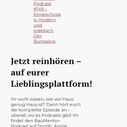
Podcast
#149 –
Eingeschossi
g, modern
und
praktisch:
Der
Bungalow
Jetzt reinhören –
auf eurer
Lieblingsplattform!
Ihr wollt wissen, wie viel Haus
genug Haus ist? Dann hört euch
die komplette Episode an –
überall, wo es Podcasts gibt! Ihr
findet den BauMentor-
Podcast auf Spotify, Apple