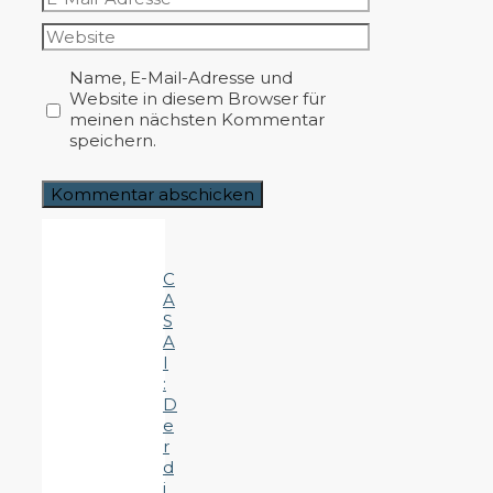
Mail-
Website
Adresse
Name, E-Mail-Adresse und
Website in diesem Browser für
meinen nächsten Kommentar
speichern.
C
A
S
A
I
:
D
e
r
d
i