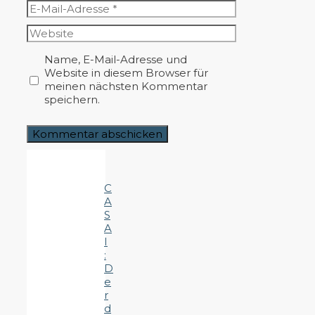
E-
Mail-
Website
Adresse
Name, E-Mail-Adresse und
Website in diesem Browser für
meinen nächsten Kommentar
speichern.
C
A
S
A
I
:
D
e
r
d