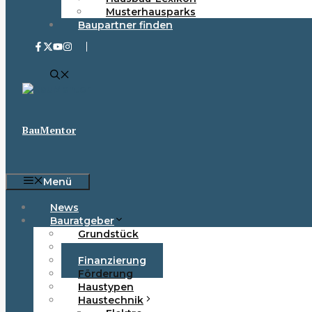
Musterhausparks
Baupartner finden
BauMentor
Menü
News
Bauratgeber
Grundstück
Baurecht
Finanzierung
Förderung
Haustypen
Haustechnik