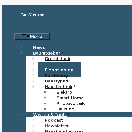
Zum
Inhalt
BauMentor
springen
Menü
News
Bauratgeber
Grundstück
Baurecht
Finanzierung
Förderung
Haustypen
Haustechnik
Elektro
Smart Home
Photovoltaik
Heizung
Wissen & Tools
Podcast
Newsletter
Hausbau-Lexikon