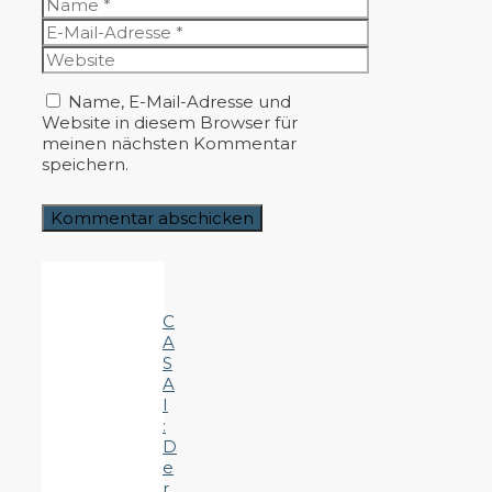
Name
E-
Mail-
Website
Adresse
Name, E-Mail-Adresse und
Website in diesem Browser für
meinen nächsten Kommentar
speichern.
C
A
S
A
I
:
D
e
r