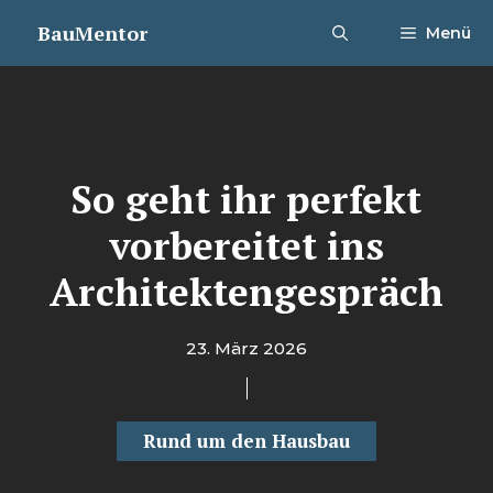
Zum
BauMentor
Menü
Inhalt
springen
So geht ihr perfekt
vorbereitet ins
Architektengespräch
23. März 2026
Rund um den Hausbau