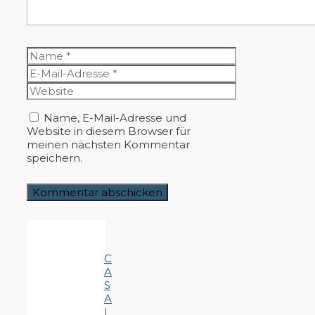
Name
E-
Mail-
Website
Adresse
Name, E-Mail-Adresse und
Website in diesem Browser für
meinen nächsten Kommentar
speichern.
C
A
S
A
I